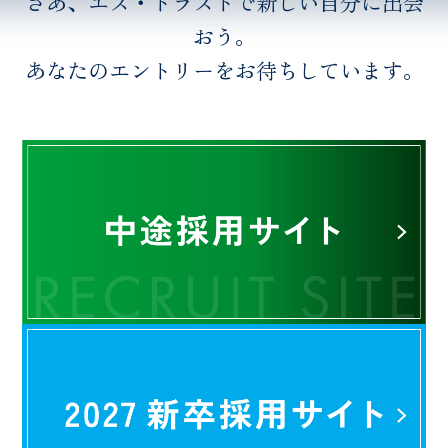
さあ、エス・トラストで新しい自分に出会
飲食店
おう。
レンタルオフィス
あなたのエントリーをお待ちしています。
COMPANY
新着情報
企業理念
会社概要
採用情報
地域貢献
社員インタビュー
お客様の声
CONTACT
お問い合わせ